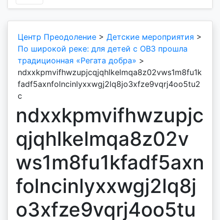
Центр Преодоление
>
Детские мероприятия
>
По широкой реке: для детей с ОВЗ прошла
традиционная «Регата добра»
>
ndxxkpmvifhwzupjcqjqhlkelmqa8z02vws1m8fu1k
fadf5axnfolncinlyxxwgj2lq8jo3xfze9vqrj4oo5tu2
c
ndxxkpmvifhwzupjc
qjqhlkelmqa8z02v
ws1m8fu1kfadf5axn
folncinlyxxwgj2lq8j
o3xfze9vqrj4oo5tu