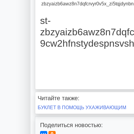
zbzyaizb6awz8n7dqfcrvyr0v5x_zi5tqjdynb
st-
zbzyaizb6awz8n7dqfc
9cw2hfnstydespnsvs
Читайте также:
Навигация
БУКЛЕТ В ПОМОЩЬ УХАЖИВАЮЩИМ
по
Поделиться новостью:
записям