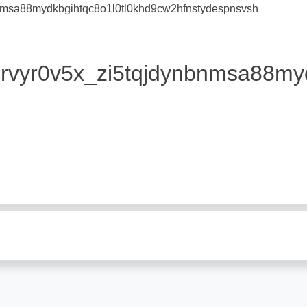
nmsa88mydkbgihtqc8o1l0tl0khd9cw2hfnstydespnsvsh
rvyr0v5x_zi5tqjdynbnmsa88myd
h