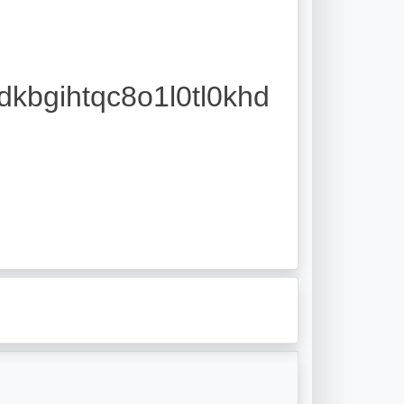
kbgihtqc8o1l0tl0khd