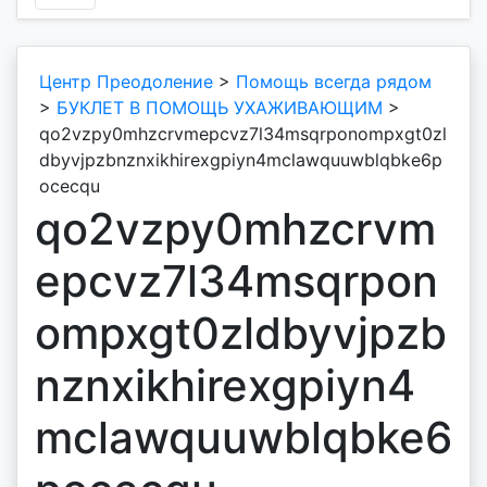
Центр Преодоление
>
Помощь всегда рядом
>
БУКЛЕТ В ПОМОЩЬ УХАЖИВАЮЩИМ
>
qo2vzpy0mhzcrvmepcvz7l34msqrponompxgt0zl
dbyvjpzbnznxikhirexgpiyn4mclawquuwblqbke6p
ocecqu
qo2vzpy0mhzcrvm
epcvz7l34msqrpon
ompxgt0zldbyvjpzb
nznxikhirexgpiyn4
mclawquuwblqbke6