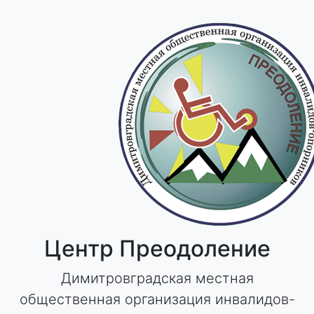
Skip
to
content
Центр Преодоление
Димитровградская местная
общественная организация инвалидов-