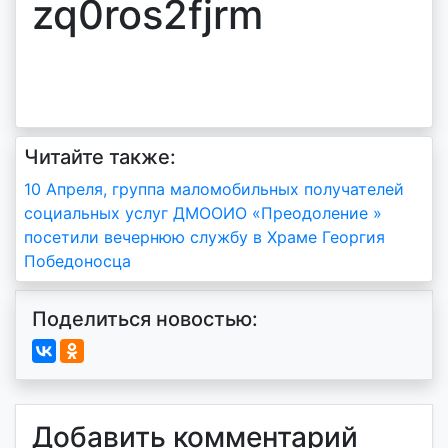
zq0ros2fjrm
Читайте также:
Навигация
10 Апреля, группа маломобильных получателей
социальных услуг ДМООИО «Преодоление »
по
посетили вечернюю службу в Храме Георгия
записям
Победоносца
Поделиться новостью:
Добавить комментарий