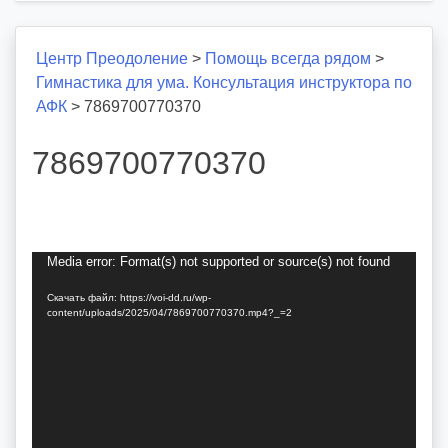
Центр Преодоление
>
Помощь всегда рядом
>
Гимнастика для ума. Консультация инструктора по
АФК
>
7869700770370
7869700770370
Видеоплеер
Media error: Format(s) not supported or source(s) not found
Скачать файл: https://voi-dd.ru/wp-
content/uploads/2025/04/7869700770370.mp4?_=2