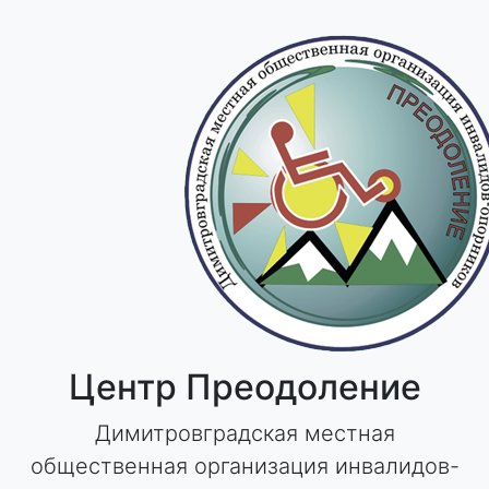
Skip
to
content
Центр Преодоление
Димитровградская местная
общественная организация инвалидов-