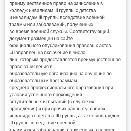
преимущественное право на зачисление в
o
колледж инвалидам III группы с детства
i
и инвалидам III группы вследствие военной
d
травмы или заболеваний, полученных
d
во время военной службы. Соответствующий
m
документ размещен на сайте
d
официального опубликования правовых актов.
y
«Направлен на включение в число
лиц, которым предоставляется преимущественное
право зачисления в
образовательную организацию на обучение по
образовательным программам
среднего профессионального образования при
условии успешного прохождения
вступительных испытаний (в случае их
проведения) и при прочих равных условиях,
инвалидов с детства III группы, а также инвалидов
III группы вследствие военной
травмы или заболеваний, полученных в период