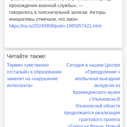
прохождения военной службы», —
говорилось в пояснительной записке. Авторы
инициативы отмечали, что закон
https://ria.ru/20240808/putin-1965057421.html
Читайте также:
Навигация
Термин «умственно
Сегодня в нашем Центре
отсталый» в образовании
«Преодоление »
по
заменят на «нарушение
необычная выездная
интеллекта»
экскурсия из
записям
Краеведческого музея
г.Ульяновска.В
Ульяновской области
продолжается реализация
грантового проекта
«Город на Венце. Новый