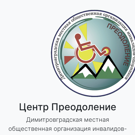
Skip
to
content
Центр Преодоление
Димитровградская местная
общественная организация инвалидов-