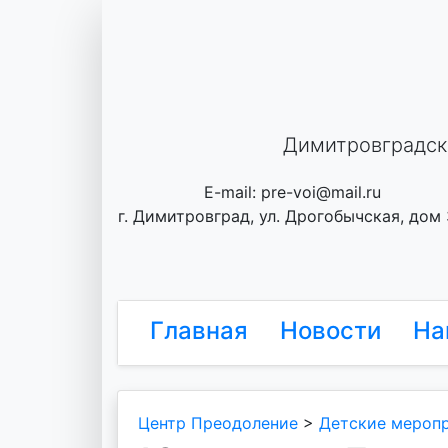
Skip
to
content
Димитровградск
E-mail: pre-voi@mail.ru
г. Димитровград, ул. Дрогобычская, дом
Главная
Новости
На
Центр Преодоление
>
Детские мероп