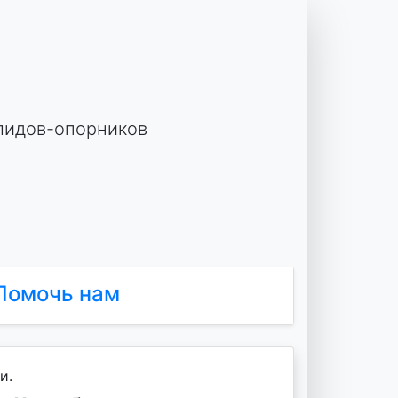
лидов-опорников
Помочь нам
и.