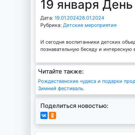
19 января День
Дата:
19.01.2024
28.01.2024
А
Рубрика:
Детские мероприятия
в
т
о
И сегодня воспитанники детских объед
р
познавательную беседу и интересную 
:
v
o
Читайте также:
i
Навигация
Рождественские чудеса и подарки про
d
Зимний фестиваль.
d
по
m
записям
d
Поделиться новостью:
y