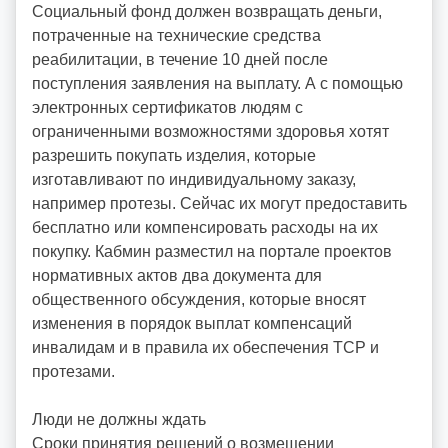
Социальный фонд должен возвращать деньги,
o
потраченные на технические средства
i
реабилитации, в течение 10 дней после
d
поступления заявления на выплату. А с помощью
d
электронных сертификатов людям с
m
ограниченными возможностями здоровья хотят
d
разрешить покупать изделия, которые
y
изготавливают по индивидуальному заказу,
например протезы. Сейчас их могут предоставить
бесплатно или компенсировать расходы на их
покупку. Кабмин разместил на портале проектов
нормативных актов два документа для
общественного обсуждения, которые вносят
изменения в порядок выплат компенсаций
инвалидам и в правила их обеспечения ТСР и
протезами.
Люди не должны ждать
Сроки принятия решений о возмещении