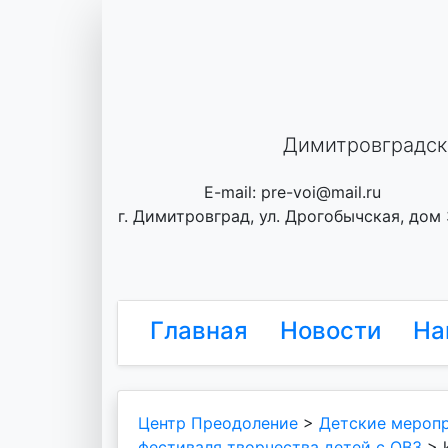
Skip
to
content
Димитровградск
E-mail: pre-voi@mail.ru
г. Димитровград, ул. Дрогобычская, дом
Главная
Новости
На
Центр Преодоление
>
Детские мероп
фестиваля творчества детей с ОВЗ
>