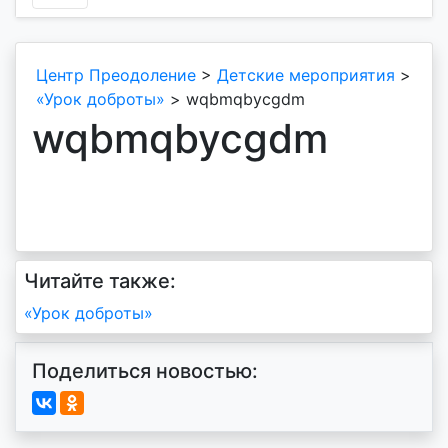
Центр Преодоление
>
Детские мероприятия
>
«Урок доброты»
>
wqbmqbycgdm
wqbmqbycgdm
Читайте также:
Навигация
«Урок доброты»
по
Поделиться новостью:
записям