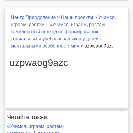
Центр Преодоление
>
Наши проекты
>
Учимся,
играем, растем
>
«Учимся, играем, растëм-
комплексный подход по формированию
социальных и учебных навыков у детей с
ментальными особенностями»
>
uzpwaog9azc
uzpwaog9azc
Читайте также:
Навигация
«Учимся, играем, растëм-