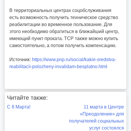
В территориальных центрах соцобслуживания
есть возможность получить техническое средство
реабилитации во временное пользование. Для
этого необходимо обратиться в ближайший центр,
имеющий пункт проката. ТСР также можно купить
самостоятельно, а потом получить компенсацию.
Источник:
https://www.pnp.ru/social/kakie-sredstva-
reabilitacii-polozheny-invalidam-besplatno.html
Читайте также:
Навигация
С 8 Марта!
11 марта в Центре
«Преодоление» для
по
получателей социальных
услуг состоялся
записям