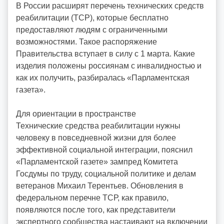
В России расширят перечень технических средств
o
реабилитации (ТСР), которые бесплатно
i
предоставляют людям с ограниченными
d
возможностями. Такое распоряжение
d
Правительства вступает в силу с 1 марта. Какие
m
изделия положены россиянам с инвалидностью и
d
как их получить, разбиралась «Парламентская
y
газета».
Для ориентации в пространстве
Технические средства реабилитации нужны
человеку в повседневной жизни для более
эффективной социальной интеграции, пояснил
«Парламентской газете» зампред Комитета
Госдумы по труду, социальной политике и делам
ветеранов Михаил Терентьев. Обновления в
федеральном перечне ТСР, как правило,
появляются после того, как представители
экспертного сообщества настаивают на включении