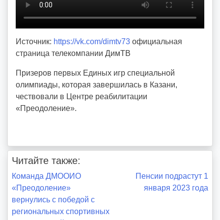
d
m
d
Источник:
https://vk.com/dimtv73
официальная
y
страница телекомпании ДимТВ
Призеров первых Единых игр специальной
олимпиады, которая завершилась в Казани,
чествовали в Центре реабилитации
«Преодоление».
Читайте также:
Навигация
Команда ДМООИО
Пенсии подрастут 1
«Преодоление»
января 2023 года
по
вернулись с победой с
региональных спортивных
записям