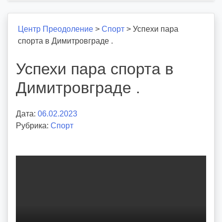
Центр Преодоление
>
Спорт
>
Успехи пара
спорта в Димитровграде .
Успехи пара спорта в
Димитровграде .
Дата:
06.02.2023
А
Рубрика:
Спорт
в
т
о
р
:
v
o
i
d