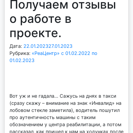
Получаем отзывы
о работе в
проекте.
Дата:
22.01.2023
27.01.2023
А
Рубрика:
«РеаЦентр» с 01.02.2022 по
в
01.02.2023
т
о
р
:
v
Вот уж и не гадала… Сажусь на днях в такси
o
(сразу скажу – внимание на знак «Инвалид» на
i
лобовом стекле заметила), водитель пошутил
d
про аутентичность машины с таким
d
обозначением у центра реабилитации, а потом
m
рассказал, как пришел к нам на ходунках после
d