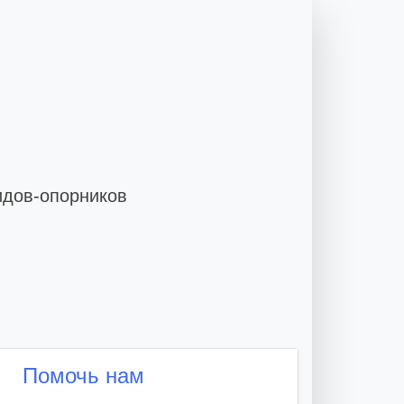
идов-опорников
Помочь нам