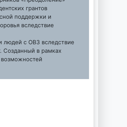
ентских грантов
сной поддержки и
оровья вследствие
и людей с ОВЗ вследствие
. Созданный в рамках
я возможностей