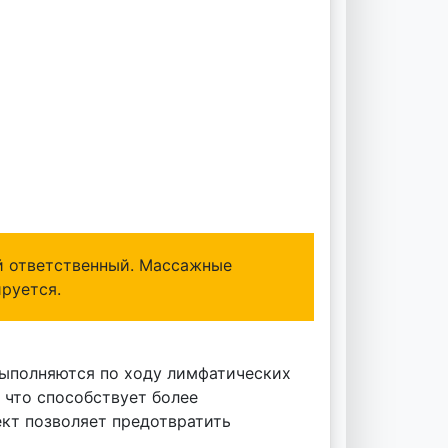
й ответственный. Массажные
руется.
выполняются по ходу лимфатических
 что способствует более
кт позволяет предотвратить