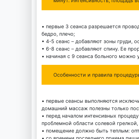
минут. Интенсивность, площадь 
• первые 3 сеанса разрешается прово
бедро, плечо;
• 4-5 сеанс – добавляют зоны груди, о
• 6-8 сеанс – добавляют спину. Ее пр
• начиная с 9 сеанса больного можно 
Особенности и правила процедур
• первые сеансы выполняются исключ
домашний массаж полезны только пос
• перед началом интенсивных процеду
проблемной области солевой грелкой,
• помещение должно быть теплым: опт
• со времени последнего приема пищи