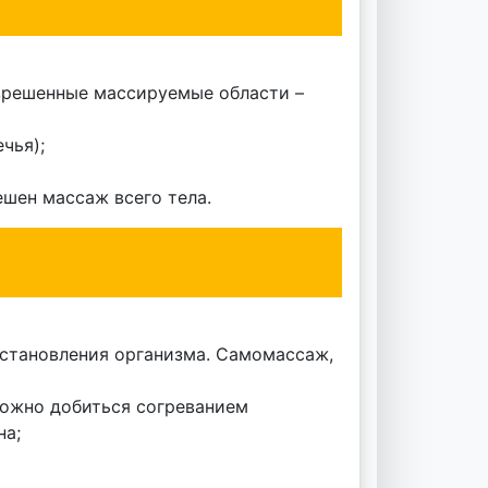
азрешенные массируемые области –
чья);
ешен массаж всего тела.
сстановления организма. Самомассаж,
можно добиться согреванием
на;