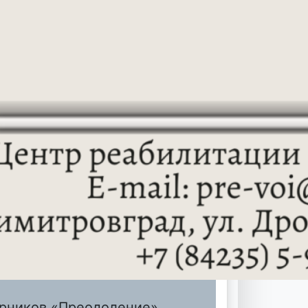
орников «Преодоление»