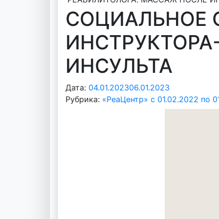
СОЦИАЛЬНОЕ 
ИНСТРУКТОРА
ИНСУЛЬТА
Дата:
04.01.2023
06.01.2023
А
Рубрика:
«РеаЦентр» с 01.02.2022 по 0
в
т
о
р
:
v
o
i
d
d
m