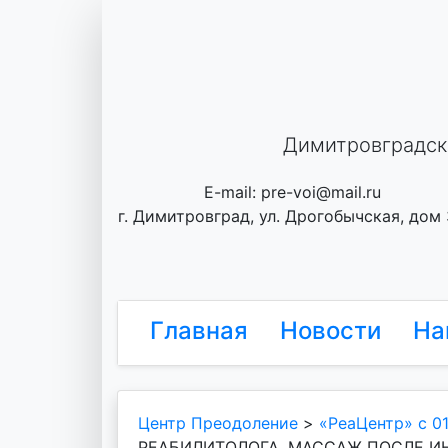
Skip
to
content
Димитровградск
E-mail: pre-voi@mail.ru
г. Димитровград, ул. Дрогобычская, дом
Главная
Новости
На
Центр Преодоление
>
«РеаЦентр» с 01
РЕАБИЛИТОЛОГА. МАССАЖ ПОСЛЕ И