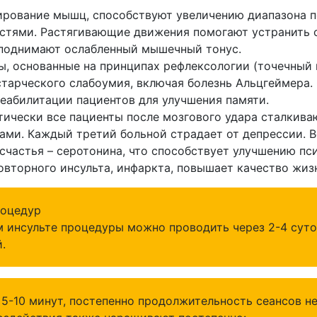
ирование мышц, способствуют увеличению диапазона 
стями. Растягивающие движения помогают устранить 
 поднимают ослабленный мышечный тонус.
ы, основанные на принципах рефлексологии (точечный
старческого слабоумия, включая болезнь Альцгеймера
реабилитации пациентов для улучшения памяти.
тически все пациенты после мозгового удара сталкива
ми. Каждый третий больной страдает от депрессии. В
счастья – серотонина, что способствует улучшению пс
овторного инсульта, инфаркта, повышает качество жиз
роцедур
инсульте процедуры можно проводить через 2-4 суток
.
5-10 минут, постепенно продолжительность сеансов н