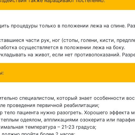
воздействия также наращивают постепенно:
дить процедуры только в положении лежа на спине. Р
ставшиеся части рук, ног (стопы, голени, кисти, предпле
оработка осуществляется в положении лежа на боку.
укладывать на живот, если нет противопоказаний. Разр
ы:
ительно специалистом, который знает особенности во
ле проведения первичной реабилитации;
р тело пациента нужно разогреть. Хорошего эффекта 
 теплым одеялом, аппликациями озокерита или парафи
имальная температура – 21-23 градуса;
 должно пройти более 2 часов;