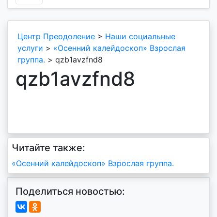
Центр Преодоление
>
Наши социальные
услуги
>
«Осенний калейдоскоп» Взрослая
группа.
>
qzb1avzfnd8
qzb1avzfnd8
Читайте также:
Навигация
«Осенний калейдоскоп» Взрослая группа.
по
Поделиться новостью:
записям