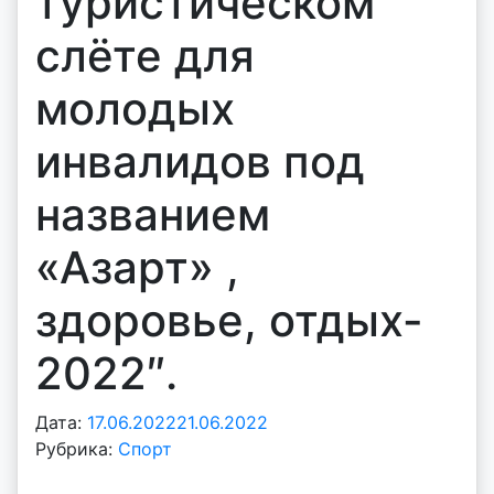
туристическом
слёте для
молодых
инвалидов под
названием
«Азарт» ,
здоровье, отдых-
2022″.
Дата:
17.06.2022
21.06.2022
А
Рубрика:
Спорт
в
т