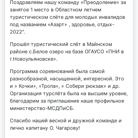
Поздравляем нашу команду «Преодоление» за
о
занятое 1 место в Областном летнем
р
туристическом слёте для молодых инвалидов
:
под названием «Азарт» , здоровье, отдых-
v
2022″.
o
i
Прошёл туристический слëт в Майнском
d
районе с.Белое озеро на базе ОГАУСО «ПНИ в
d
г.Новоульяновске».
m
d
Программа соревнований была самой
y
разнообразной, насыщенной, интересной. Это
и » Кочки», «Тропа», » Собери рюкзак» и др.
Организация турслëта была на высшем уровне,
благодарим за приглашение наше профильное
министерство-МСДПиСБ.
Спасибо нашей весной и дружной команде и
лично капитану О. Чагарову!