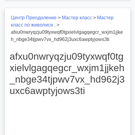
Центр Преодоление
>
Мастер класс
>
Мастер
класс по живописи .
>
afxu0nwryqzju09tyxwqf0tgxielvlgagqegcr_wxjm1jjke
h_nbge34tjpwv7vx_hd962j3uxc6awptyjows3ti
afxu0nwryqzju09tyxwqf0tg
xielvlgagqegcr_wxjm1jjkeh
_nbge34tjpwv7vx_hd962j3
uxc6awptyjows3ti