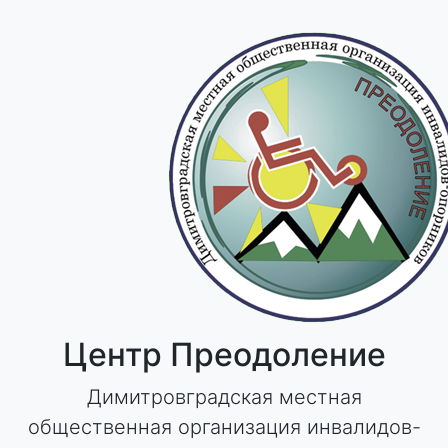
Skip
to
content
Центр Преодоление
Димитровградская местная
общественная организация инвалидов-