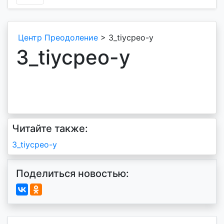
Центр Преодоление
>
3_tiycpeo-y
3_tiycpeo-y
Читайте также:
Навигация
3_tiycpeo-y
по
Поделиться новостью:
записям