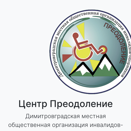
Skip
to
content
Центр Преодоление
Димитровградская местная
общественная организация инвалидов-