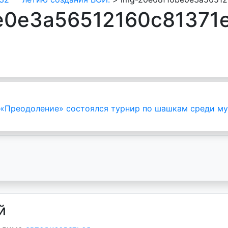
e0e3a56512160c81371
е «Преодоление» состоялся турнир по шашкам среди м
й