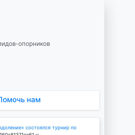
лидов-опорников
Помочь нам
одоление» состоялся турнир по
160c81371ee61-v