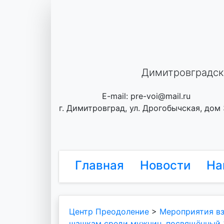
Skip
to
content
Димитровградск
E-mail: pre-voi@mail.ru
г. Димитровград, ул. Дрогобычская, дом
Главная
Новости
На
Центр Преодоление
>
Мероприятия в
шашкам среди мужчин, посвящённый 