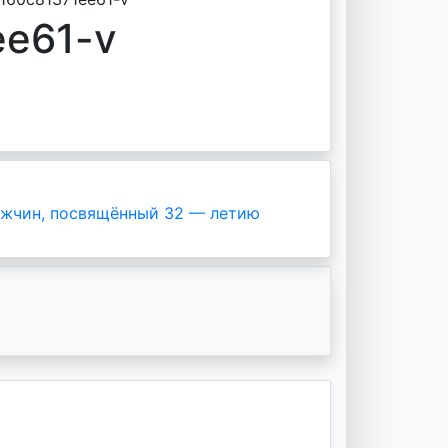
ee61-v
ужчин, посвящённый 32 — летию