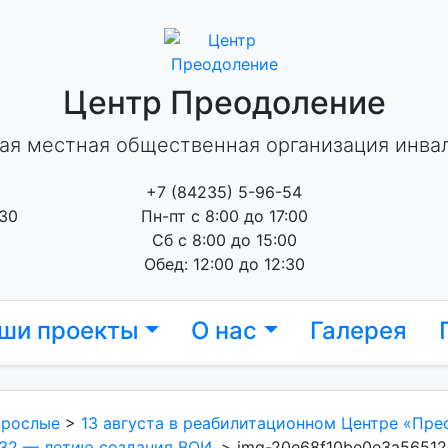
Центр Преодоление
ая местная общественная организация инва
+7 (84235) 5-96-54
 30
Пн-пт с 8:00 до 17:00
Сб с 8:00 до 15:00
Обед: 12:00 до 12:30
ши проекты
О нас
Галерея
зрослые
>
13 августа в реабилитационном Центре «Пре
32 — летию создания ВОИ.
>
img-20e68f10be0e3a56512