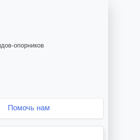
идов-опорников
Помочь нам