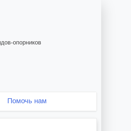
идов-опорников
Помочь нам