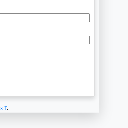
x T
.