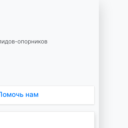
лидов-опорников
Помочь нам