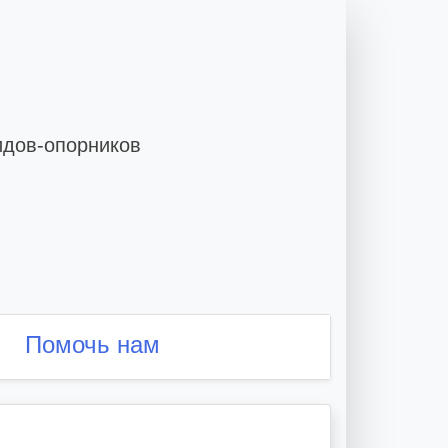
идов-опорников
Помочь нам