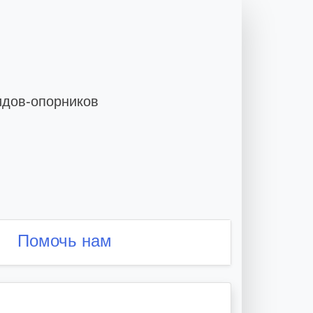
идов-опорников
Помочь нам