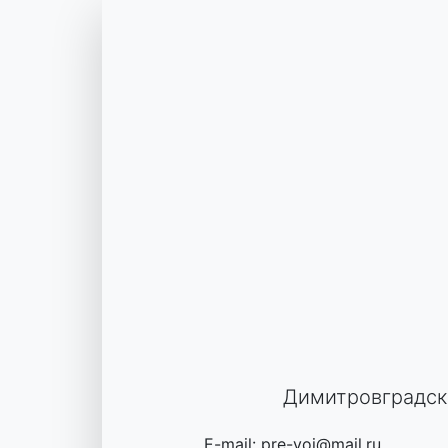
Skip
to
content
Димитровградск
E-mail: pre-voi@mail.ru