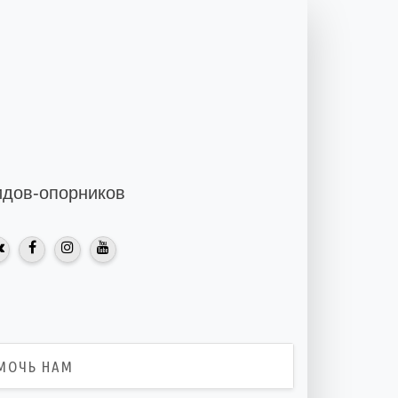
идов-опорников
МОЧЬ НАМ