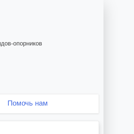
идов-опорников
Помочь нам