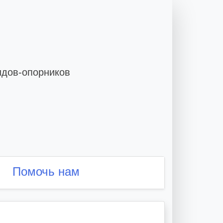
идов-опорников
Помочь нам