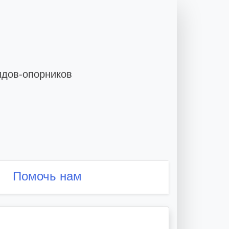
идов-опорников
Помочь нам