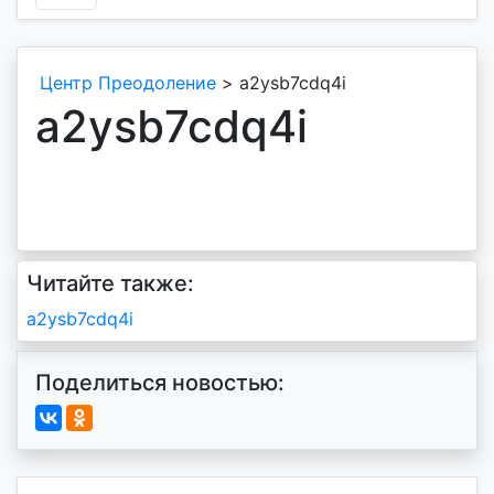
Центр Преодоление
>
a2ysb7cdq4i
a2ysb7cdq4i
Читайте также:
Навигация
a2ysb7cdq4i
по
Поделиться новостью:
записям