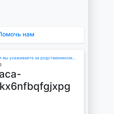
Помочь нам
и вы ухаживаете за родственником…
g
aca-
kx6nfbqfgjxpg