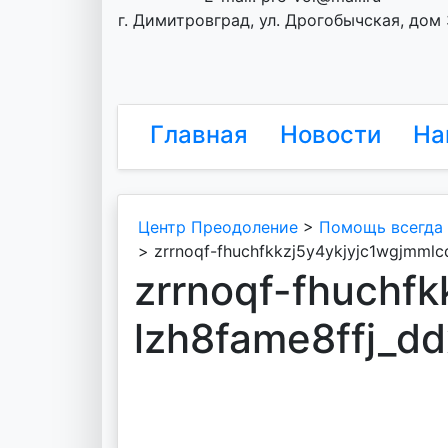
г. Димитровград, ул. Дрогобычская, дом
Главная
Новости
На
Центр Преодоление
>
Помощь всегда
>
zrrnoqf-fhuchfkkzj5y4ykjyjc1wgjmml
zrrnoqf-fhuchf
lzh8fame8ffj_d