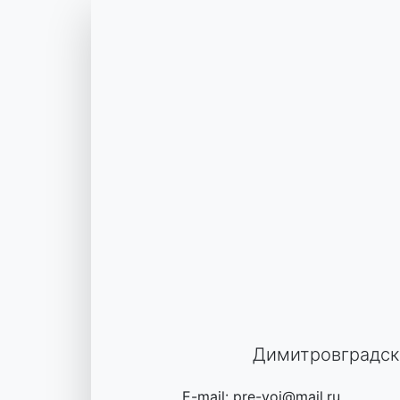
Skip
to
content
Димитровградск
E-mail: pre-voi@mail.ru