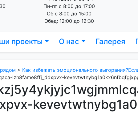
 30
Пн-пт с 8:00 до 17:00
Сб с 8:00 до 15:00
Обед: 12:00 до 12:30
ши проекты
О нас
Галерея
 рядом
>
Как избежать эмоционального выгорания?Есл
cqaca-lzh8fame8ffj_ddxpvx-kevevtwtnybg1a0kx6nfbqfgjxp
kkzj5y4ykjyjc1wgjmmlcq
dxpvx-kevevtwtnybg1a0