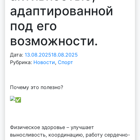
адаптированной
под его
возможности.
Дата:
13.08.2025
18.08.2025
А
Рубрика:
Новости
,
Спорт
в
т
о
р
Почему это полезно?
:
v
o
i
d
Физическое здоровье – улучшает
d
выносливость, координацию, работу сердечно-
m