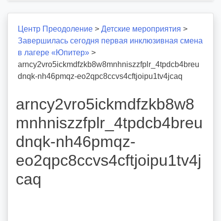
Центр Преодоление
>
Детские мероприятия
>
Завершилась сегодня первая инклюзивная смена
в лагере «Юпитер»
>
arncy2vro5ickmdfzkb8w8mnhniszzfplr_4tpdcb4breu
dnqk-nh46pmqz-eo2qpc8ccvs4cftjoipu1tv4jcaq
arncy2vro5ickmdfzkb8w8
mnhniszzfplr_4tpdcb4breu
dnqk-nh46pmqz-
eo2qpc8ccvs4cftjoipu1tv4j
caq