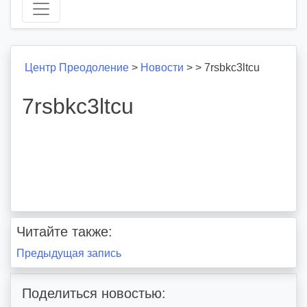
Центр Преодоление
>
Новости
>
>
7rsbkc3ltcu
7rsbkc3ltcu
Читайте также:
Навигация
Предыдущая запись
по
Поделиться новостью: