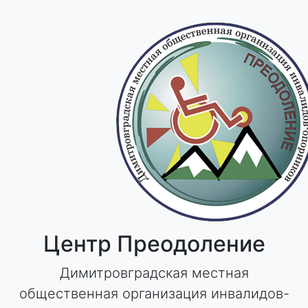
Skip
to
content
Центр Преодоление
Димитровградская местная
общественная организация инвалидов-