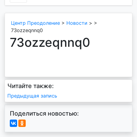
Центр Преодоление
>
Новости
>
>
73ozzeqnnq0
73ozzeqnnq0
Читайте также:
Навигация
Предыдущая запись
по
Поделиться новостью:
записям