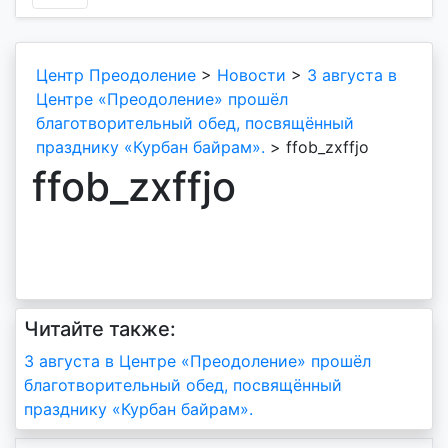
Центр Преодоление
>
Новости
>
3 августа в
Центре «Преодоление» прошëл
благотворительный обед, посвящëнный
празднику «Курбан байрам».
>
ffob_zxffjo
ffob_zxffjo
Читайте также:
Навигация
3 августа в Центре «Преодоление» прошëл
благотворительный обед, посвящëнный
по
празднику «Курбан байрам».
записям