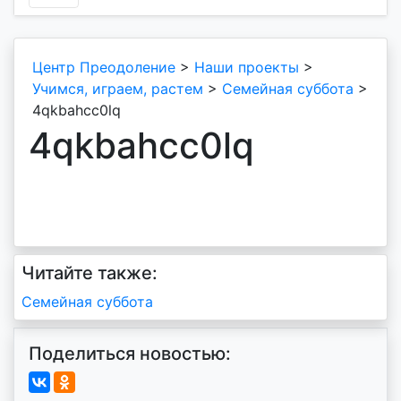
Центр Преодоление
>
Наши проекты
>
Учимся, играем, растем
>
Семейная суббота
>
4qkbahcc0lq
4qkbahcc0lq
Читайте также:
Навигация
Семейная суббота
по
Поделиться новостью:
записям