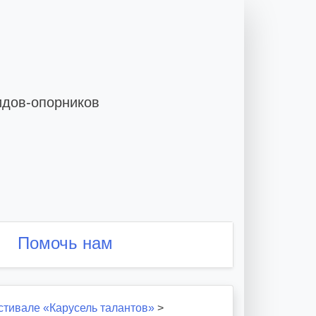
идов-опорников
Помочь нам
стивале «Карусель талантов»
>