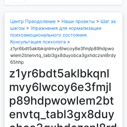
Центр Преодоление
>
Наши проекты
>
Шаг за
шагом
>
Упражнения для нормализации
психоэмоционального состояния.
Консультация психолога
>
z1yr6bdt5aklbkqnlmvy6lwcoy6e3fmjlp89hdpwo
wlem2btenvtq_tabl3gx8duyobca3gxhdczsnl8rdy
65hhp
z1yr6bdt5aklbkqnl
mvy6lwcoy6e3fmjl
p89hdpwowlem2bt
envtq_tabl3gx8duy