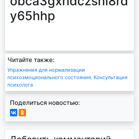
obca3gxhdczsnl8rd
y65hhp
Читайте также:
Навигация
Упражнения для нормализации
психоэмоционального состояния. Консультация
по
психолога
записям
Поделиться новостью: