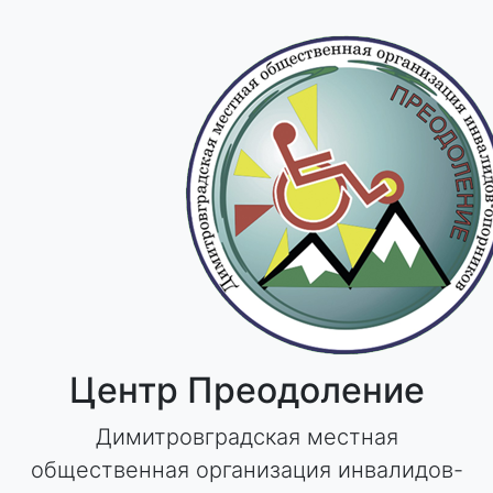
Skip
to
content
Центр Преодоление
Димитровградская местная
общественная организация инвалидов-