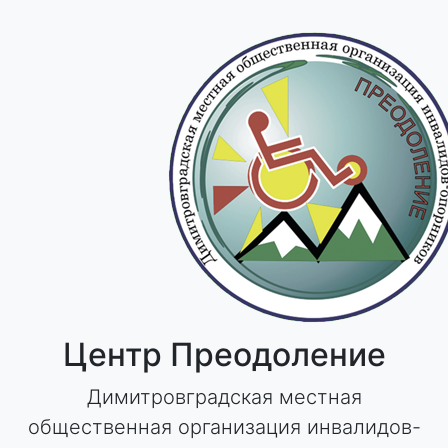
Skip
to
content
Центр Преодоление
Димитровградская местная
общественная организация инвалидов-